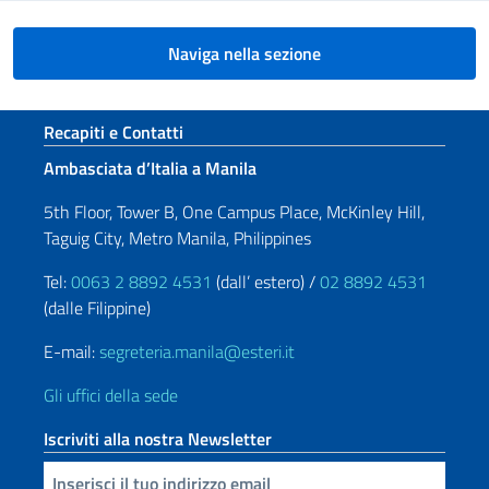
Naviga nella sezione
Sezione footer
Recapiti e Contatti
Ambasciata d’Italia a Manila
5th Floor, Tower B, One Campus Place, McKinley Hill,
Taguig City, Metro Manila, Philippines
Tel:
0063 2 8892 4531
(dall’ estero) /
02 8892 4531
(dalle Filippine)
E-mail:
segreteria.manila@esteri.it
Gli uffici della sede
Iscriviti alla nostra Newsletter
Inserisci la tua email