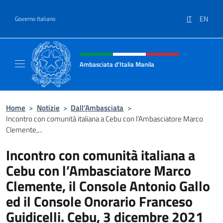
Salta al contenuto
IT
EN
Governo Italiano
Intestazione sito, social e menù
Ambasciata d'Italia Manila
Sito Ufficiale Ambasciata d'Italia Manila
Home
>
Notizie
>
Dall’Ambasciata
>
Incontro con comunità italiana a Cebu con l’Ambasciatore Marco
Clemente,...
Incontro con comunità italiana a
Cebu con l’Ambasciatore Marco
Clemente, il Console Antonio Gallo
ed il Console Onorario Franceso
Guidicelli. Cebu, 3 dicembre 2021