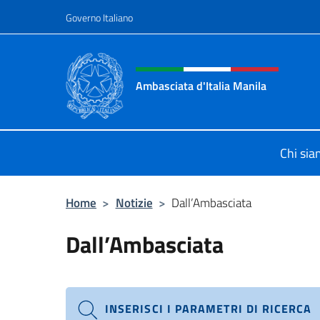
Salta al contenuto
Governo Italiano
Intestazione sito, social 
Ambasciata d'Italia Manila
Sito Ufficiale Ambasciata d'Italia 
Chi si
Home
>
Notizie
>
Dall’Ambasciata
Dall’Ambasciata
INSERISCI I PARAMETRI DI RICERCA