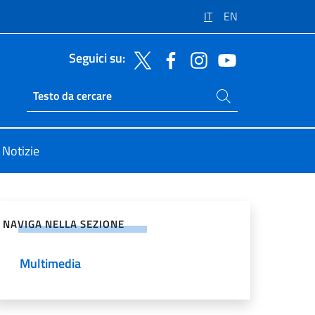
IT
EN
Seguici su:
Cerca nel sito
Ricerca sito live
Notizie
vidi sui Social Network
NAVIGA NELLA SEZIONE
Multimedia