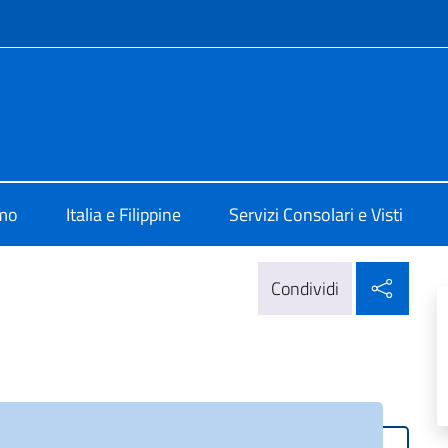
e menù
Manila
amo
Italia e Filippine
Servizi Consolari e Visti
Condi
Condividi