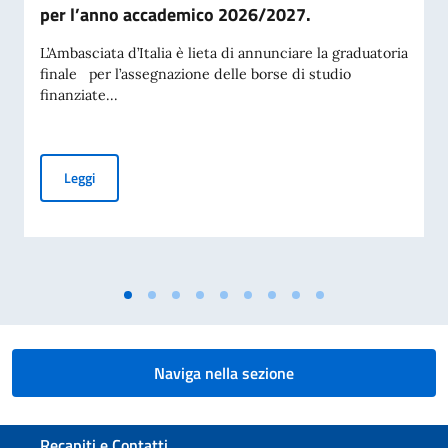
per l’anno accademico 2026/2027.
L’Ambasciata d’Italia è lieta di annunciare la graduatoria
finale per l’assegnazione delle borse di studio
finanziate...
Graduatioria finale per l’assegnazione delle borse di stud
Leggi
Naviga nella sezione
Sezione footer
Recapiti e Contatti