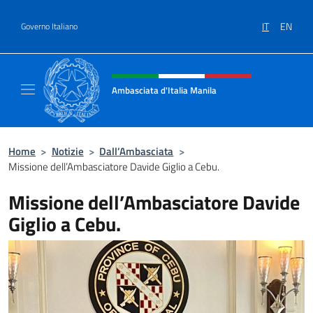
Salta al contenuto
IT
EN
Governo Italiano
Intestazione sito, social e menù
Ambasciata d'Italia Manila
Sito Ufficiale Ambasciata d'Italia Manila
Home
>
Notizie
>
Dall’Ambasciata
>
Missione dell’Ambasciatore Davide Giglio a Cebu.
Missione dell’Ambasciatore Davide
Giglio a Cebu.