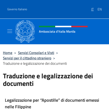
Salta al contenuto
IT
EN
Governo Italiano
Intestazione sito, social e menù
Ambasciata d'Italia Manila
Sito Ufficiale Ambasciata d'Italia Manila
Home
>
Servizi Consolari e Visti
>
Servizi per il cittadino straniero
>
Traduzione e legalizzazione dei documenti
Traduzione e legalizzazione dei
documenti
Legalizzazione per “Apostille” di documenti emessi
nelle Filippine