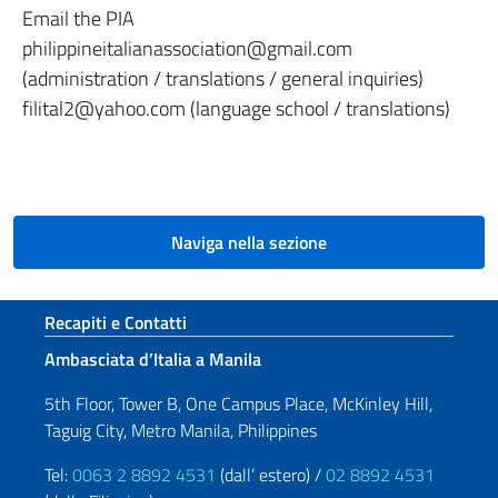
Email the PIA
philippineitalianassociation@gmail.com
(administration / translations / general inquiries)
filital2@yahoo.com (language school / translations)
Naviga nella sezione
Sezione footer
Recapiti e Contatti
Ambasciata d’Italia a Manila
5th Floor, Tower B, One Campus Place, McKinley Hill,
Taguig City, Metro Manila, Philippines
Tel:
0063 2 8892 4531
(dall’ estero) /
02 8892 4531