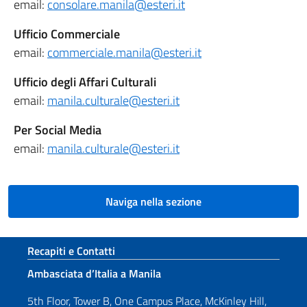
email:
consolare.manila@esteri.it
Ufficio Commerciale
email:
commerciale.manila@esteri.it
Ufficio degli Affari Culturali
email:
manila.culturale@esteri.it
Per Social Media
email:
manila.culturale@esteri.it
Naviga nella sezione
Sezione footer
Recapiti e Contatti
Ambasciata d’Italia a Manila
5th Floor, Tower B, One Campus Place, McKinley Hill,